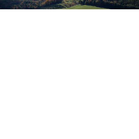
Lugares de interés
recomendados
Aunque la mayoría de las
poblaciones ofrecen
interesantes muestras de
arquitectura popular y religiosa,
cinco de ellos han sido
declarados por la Consejería de
Cultura y Patrimonio de la Junta
de Extremadura como Bien de
Interés Cultural con la categoría
de Conjunto Histórico Artístico:
Hoyos, Robledillo de Gata, San