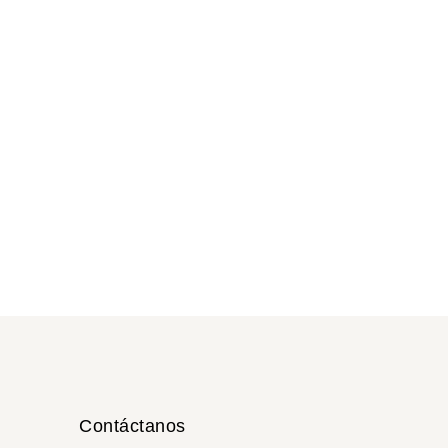
SUITE DELUXE
2 camas
individuales
2 personas
Contáctanos